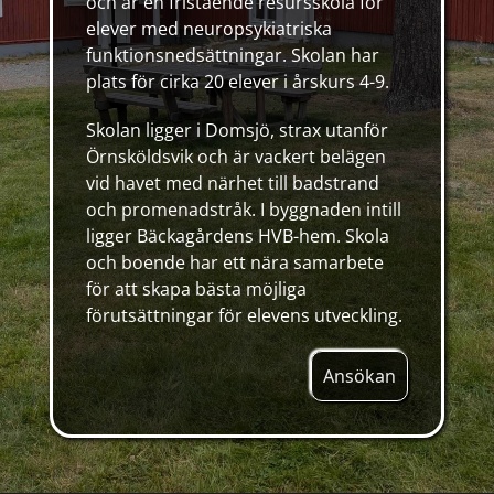
och är en fristående resursskola för
elever med neuropsykiatriska
funktionsnedsättningar. Skolan har
plats för cirka 20 elever i årskurs 4-9.
Skolan ligger i Domsjö, strax utanför
Örnsköldsvik och är vackert belägen
vid havet med närhet till badstrand
och promenadstråk. I byggnaden intill
ligger Bäckagårdens HVB-hem. Skola
och boende har ett nära samarbete
för att skapa bästa möjliga
förutsättningar för elevens utveckling.
Ansökan