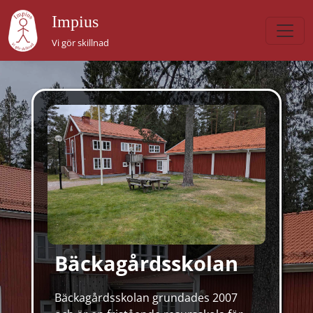
Impius
Vi gör skillnad
Bäckagårdsskolan
Bäckagårdsskolan grundades 2007